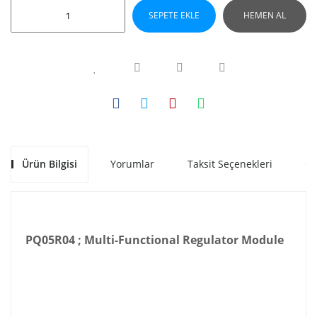
SEPETE EKLE
HEMEN AL
Ürün Bilgisi
Yorumlar
Taksit Seçenekleri
Ön
PQ05R04 ; Multi-Functional Regulator Module