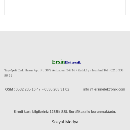
Ersin
Elektronik
Taşköprü Cad. Huzur Apt. No:30/2 Acıbadem 34716 / Kadıköy / Istanbul
Tel :
0216 338
96 31
GSM
: 0532 235 16 47 - 0530 203 31 02 info @ ersinelektronik.com
Kredi kartı bilgileriniz 128Bit SSL Sertifikası ile korunmaktadır
.
Sosyal Medya