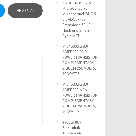
ADUC847BS32-5
MicroConverter
HEMEN AL
Multichannel 24-/16-
Bit ADCs with
Embedded 62 kB
Flash and Single-
Cycle MCU
MJE15033G 8.0
AMPERES PNP
POWER TRANSISTOR
COMPLEMENTARY
SILICON 250 VOLTS,
50 WATTS
MJE15032G 8.0
AMPERES NPN
POWER TRANSISTOR
COMPLEMENTARY
SILICON 250 VOLTS,
50 WATTS
4700uf 80V
Elektrolitik
Kondansatör