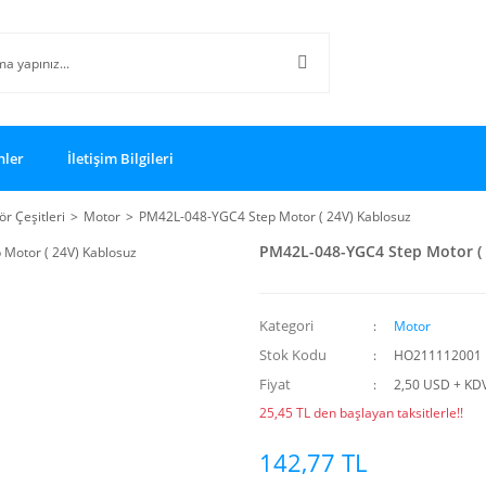
nler
İletişim Bilgileri
r Çeşitleri
Motor
PM42L-048-YGC4 Step Motor ( 24V) Kablosuz
PM42L-048-YGC4 Step Motor ( 
Kategori
Motor
Stok Kodu
HO211112001
Fiyat
2,50 USD + KD
25,45 TL den başlayan taksitlerle!!
142,77 TL