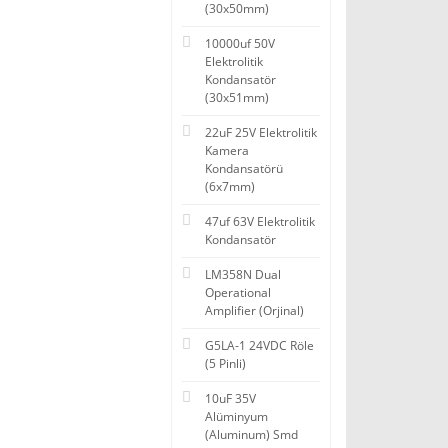
(30x50mm)
10000uf 50V
Elektrolitik
Kondansatör
(30x51mm)
22uF 25V Elektrolitik
Kamera
Kondansatörü
(6x7mm)
47uf 63V Elektrolitik
Kondansatör
LM358N Dual
Operational
Amplifier (Orjinal)
G5LA-1 24VDC Röle
(5 Pinli)
10uF 35V
Alüminyum
(Aluminum) Smd