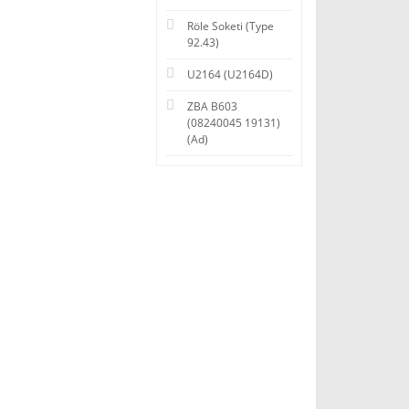
Röle Soketi (Type
92.43)
U2164 (U2164D)
ZBA B603
(08240045 19131)
(Ad)