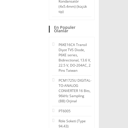
Kondansatör
(4x5.4mm) (küçük
tip)
En Populer
Olanlar
P6KE16CA Transil
Diyot TVS Diode,
P6KE series,
Bidirectional, 13.6 V,
22.5 V, DO-204AC, 2
Pins Taiwan
PCM1725U DIGITAL-
TO-ANALOG
CONVERTER 16 Bits,
96kHz Sampling
(BB) Orjinal
PT6005
Röle Soketi (Type
94.43)