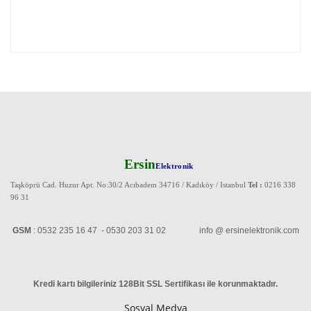
Ersin
Elektronik
Taşköprü Cad. Huzur Apt. No:30/2 Acıbadem 34716 / Kadıköy / Istanbul
Tel :
0216 338
96 31
GSM
: 0532 235 16 47 - 0530 203 31 02 info @ ersinelektronik.com
Kredi kartı bilgileriniz 128Bit SSL Sertifikası ile korunmaktadır
.
Sosyal Medya