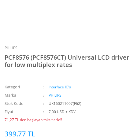
PHILIPS
PCF8576 (PCF8576CT) Universal LCD driver
for low multiplex rates
Kategori
Interface IC's
Marka
PHILIPS
Stok Kodu
UK160211007(F62)
Fiyat
7,00 USD + KDV
71,27 TL den başlayan taksitlerle!!
399,77 TL