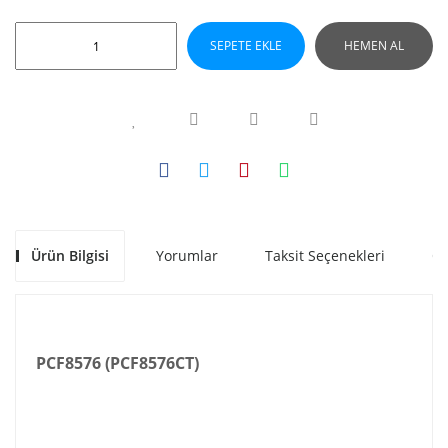
SEPETE EKLE
HEMEN AL
Ürün Bilgisi
Yorumlar
Taksit Seçenekleri
Ön
PCF8576 (PCF8576CT)