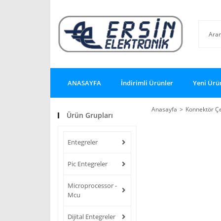
ANASAYFA
İndirimli Ürünler
Yeni Ürü
Anasayfa
Konnektör Çe
Ürün Grupları
Entegreler
Pic Entegreler
Microprocessor -
Mcu
Dijital Entegreler