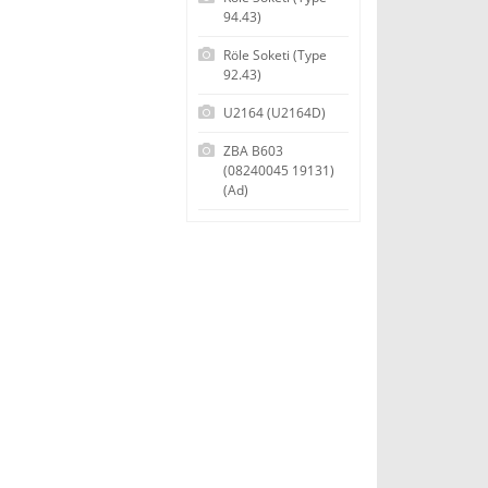
94.43)
Röle Soketi (Type
92.43)
U2164 (U2164D)
ZBA B603
(08240045 19131)
(Ad)