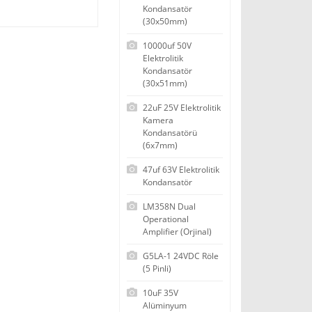
Kondansatör
(30x50mm)
10000uf 50V
Elektrolitik
Kondansatör
(30x51mm)
22uF 25V Elektrolitik
Kamera
Kondansatörü
(6x7mm)
47uf 63V Elektrolitik
Kondansatör
LM358N Dual
Operational
Amplifier (Orjinal)
G5LA-1 24VDC Röle
(5 Pinli)
10uF 35V
Alüminyum