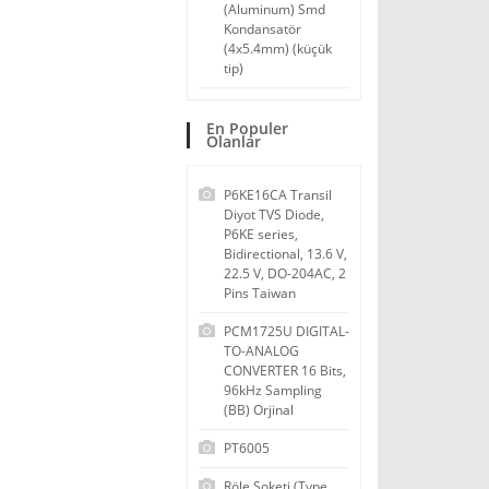
(Aluminum) Smd
Kondansatör
(4x5.4mm) (küçük
tip)
En Populer
Olanlar
P6KE16CA Transil
Diyot TVS Diode,
P6KE series,
Bidirectional, 13.6 V,
22.5 V, DO-204AC, 2
Pins Taiwan
PCM1725U DIGITAL-
TO-ANALOG
CONVERTER 16 Bits,
96kHz Sampling
(BB) Orjinal
PT6005
Röle Soketi (Type