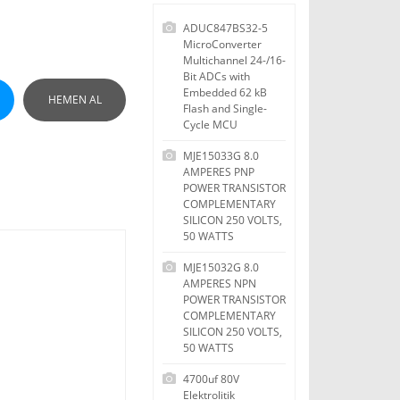
ADUC847BS32-5
MicroConverter
Multichannel 24-/16-
Bit ADCs with
Embedded 62 kB
HEMEN AL
Flash and Single-
Cycle MCU
MJE15033G 8.0
AMPERES PNP
POWER TRANSISTOR
COMPLEMENTARY
SILICON 250 VOLTS,
50 WATTS
MJE15032G 8.0
AMPERES NPN
POWER TRANSISTOR
COMPLEMENTARY
SILICON 250 VOLTS,
50 WATTS
4700uf 80V
Elektrolitik