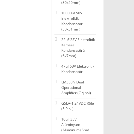
(30x50mm)
10000uf 50V
Elektrolitik
Kondansatör
(30x51mm)
22uF 25V Elektrolitik
Kamera
Kondansatörü
(6x7mm)
47uf 63V Elektrolitik
Kondansatör
LM358N Dual
Operational
Amplifier (Orjinal)
G5LA-1 24VDC Röle
(5 Pinli)
10uF 35V
Alüminyum
(Aluminum) Smd