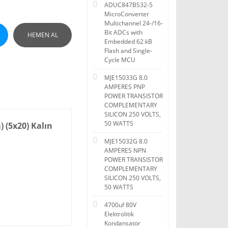
ADUC847BS32-5
MicroConverter
Multichannel 24-/16-
Bit ADCs with
HEMEN AL
Embedded 62 kB
Flash and Single-
Cycle MCU
MJE15033G 8.0
AMPERES PNP
POWER TRANSISTOR
COMPLEMENTARY
SILICON 250 VOLTS,
50 WATTS
) (5x20) Kalın
MJE15032G 8.0
AMPERES NPN
POWER TRANSISTOR
COMPLEMENTARY
SILICON 250 VOLTS,
50 WATTS
4700uf 80V
Elektrolitik
Kondansatör