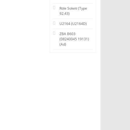
Röle Soketi (Type
92.43)
U2164 (U2164D)
ZBA B603
(08240045 19131)
(Ad)