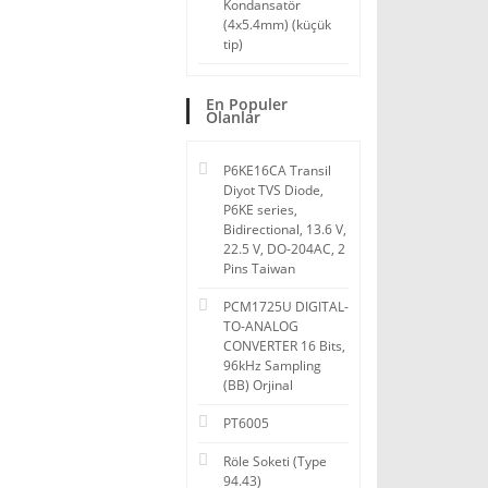
Kondansatör
(4x5.4mm) (küçük
tip)
En Populer
Olanlar
P6KE16CA Transil
Diyot TVS Diode,
P6KE series,
Bidirectional, 13.6 V,
22.5 V, DO-204AC, 2
Pins Taiwan
PCM1725U DIGITAL-
TO-ANALOG
CONVERTER 16 Bits,
96kHz Sampling
(BB) Orjinal
PT6005
Röle Soketi (Type
94.43)