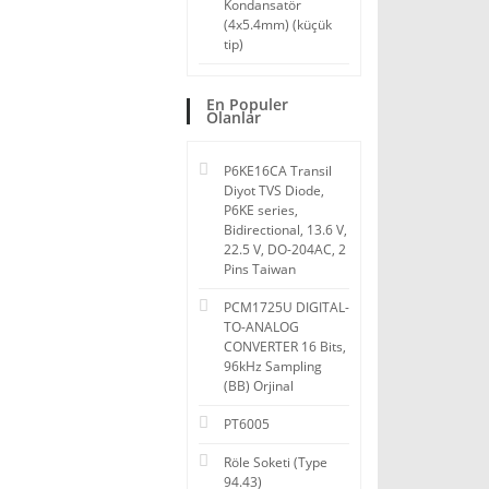
Kondansatör
(4x5.4mm) (küçük
tip)
En Populer
Olanlar
P6KE16CA Transil
Diyot TVS Diode,
P6KE series,
Bidirectional, 13.6 V,
22.5 V, DO-204AC, 2
Pins Taiwan
PCM1725U DIGITAL-
TO-ANALOG
CONVERTER 16 Bits,
96kHz Sampling
(BB) Orjinal
PT6005
Röle Soketi (Type
94.43)