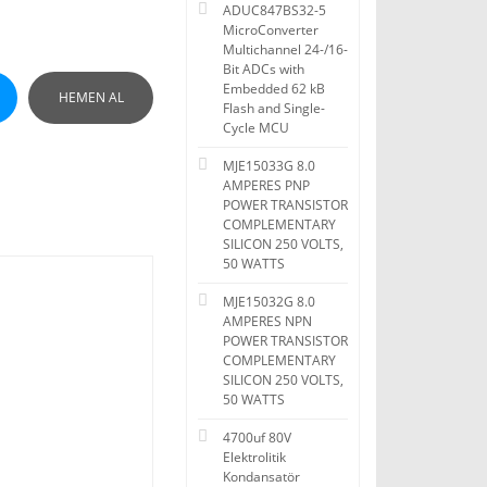
ADUC847BS32-5
MicroConverter
Multichannel 24-/16-
Bit ADCs with
Embedded 62 kB
HEMEN AL
Flash and Single-
Cycle MCU
MJE15033G 8.0
AMPERES PNP
POWER TRANSISTOR
COMPLEMENTARY
SILICON 250 VOLTS,
50 WATTS
MJE15032G 8.0
AMPERES NPN
POWER TRANSISTOR
COMPLEMENTARY
SILICON 250 VOLTS,
50 WATTS
4700uf 80V
Elektrolitik
Kondansatör