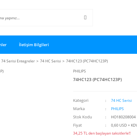
nler
İletişim Bilgileri
74 Serisi Entegreler
74 HC Serisi
74HC123 (PC74HC123P)
PHILIPS
74HC123 (PC74HC123P)
Kategori
74 HC Serisi
Marka
PHILIPS
Stok Kodu
HO180208004
Fiyat
0,60 USD + KD
34,25 TL den başlayan taksitlerle!!