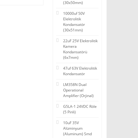
(30x50mm)
10000uf 50V
Elektrolitik
Kondansatör
(30x51mm)
22uF 25V Elektrolitik
Kamera
Kondansatörü
(6x7mm)
47uf 63V Elektrolitik
Kondansatör
LM358N Dual
Operational
Amplifier (Orjinal)
G5LA-1 24VDC Röle
(5 Pinli)
10uF 35V
Alüminyum
(Aluminum) Smd