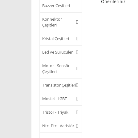
Önerileriniz
Buzzer Çeşitleri
Konnektör
Çeşitleri
Kristal Çeşitleri
Led ve Sürücüler
Motor - Sensör
Çeşitleri
Transistör Çeşitleri
Mosfet - IGBT
Tristör - Triyak
Ntc- Ptc - Varistör