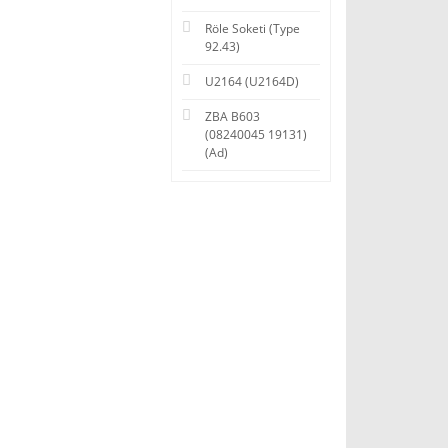
Röle Soketi (Type
92.43)
U2164 (U2164D)
ZBA B603
(08240045 19131)
(Ad)