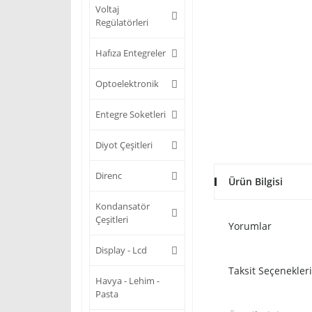
Voltaj
Regülatörleri
Hafıza Entegreler
Optoelektronik
Entegre Soketleri
Diyot Çeşitleri
Direnc
Ürün Bilgisi
Kondansatör
Çeşitleri
Yorumlar
Display - Lcd
Taksit Seçenekleri
Havya - Lehim -
Pasta