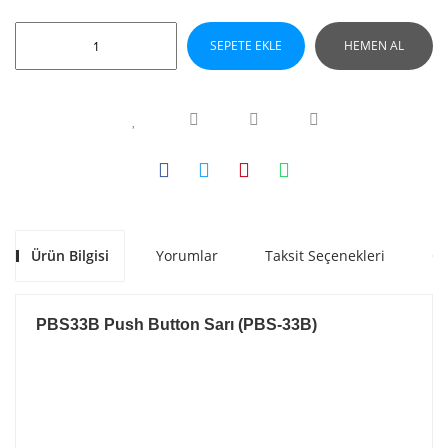
SEPETE EKLE
HEMEN AL
Ürün Bilgisi
Yorumlar
Taksit Seçenekleri
Ön
PBS33B Push Button Sarı (PBS-33B)