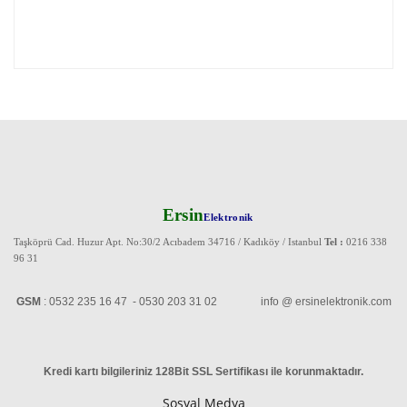
Ersin
Elektronik
Taşköprü Cad. Huzur Apt. No:30/2 Acıbadem 34716 / Kadıköy / Istanbul
Tel :
0216 338
96 31
GSM
: 0532 235 16 47 - 0530 203 31 02 info @ ersinelektronik.com
Kredi kartı bilgileriniz 128Bit SSL Sertifikası ile korunmaktadır
.
Sosyal Medya