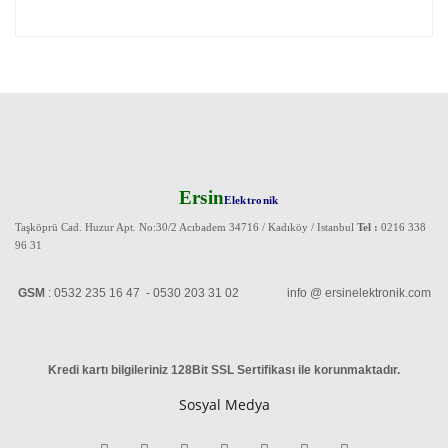
Ersin
Elektronik
Taşköprü Cad. Huzur Apt. No:30/2 Acıbadem 34716 / Kadıköy / Istanbul
Tel :
0216 338
96 31
GSM
: 0532 235 16 47 - 0530 203 31 02 info @ ersinelektronik.com
Kredi kartı bilgileriniz 128Bit SSL Sertifikası ile korunmaktadır
.
Sosyal Medya