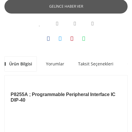
GELİNCE HABER VER
Ürün Bilgisi
Yorumlar
Taksit Seçenekleri
Ön
P8255A
; Programmable Peripheral Interface IC
DIP-40