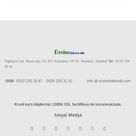
Ersin
Elektronik
Taşköprü Cad. Huzur Apt. No:30/2 Acıbadem 34716 / Kadıköy / Istanbul
Tel :
0216 338
96 31
GSM
: 0532 235 16 47 - 0530 203 31 02 info @ ersinelektronik.com
Kredi kartı bilgileriniz 128Bit SSL Sertifikası ile korunmaktadır
.
Sosyal Medya