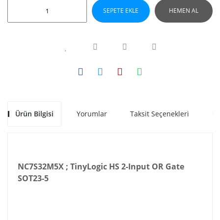
SEPETE EKLE
HEMEN AL
Ürün Bilgisi
Yorumlar
Taksit Seçenekleri
Ön
NC7S32M5X ; TinyLogic HS 2-Input OR Gate
SOT23-5