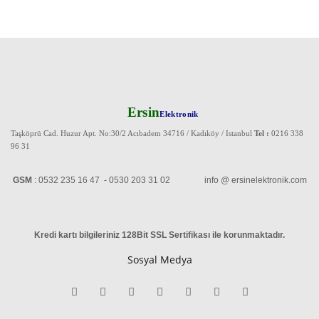
Ersin
Elektronik
Taşköprü Cad. Huzur Apt. No:30/2 Acıbadem 34716 / Kadıköy / Istanbul
Tel :
0216 338
96 31
GSM
: 0532 235 16 47 - 0530 203 31 02 info @ ersinelektronik.com
Kredi kartı bilgileriniz 128Bit SSL Sertifikası ile korunmaktadır
.
Sosyal Medya