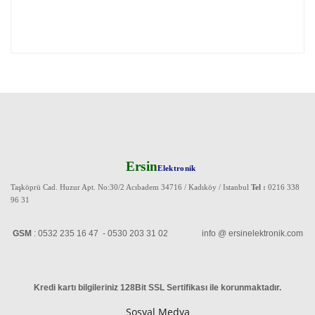
Ersin
Elektronik
Taşköprü Cad. Huzur Apt. No:30/2 Acıbadem 34716 / Kadıköy / Istanbul
Tel :
0216 338
96 31
GSM
: 0532 235 16 47 - 0530 203 31 02 info @ ersinelektronik.com
Kredi kartı bilgileriniz 128Bit SSL Sertifikası ile korunmaktadır
.
Sosyal Medya