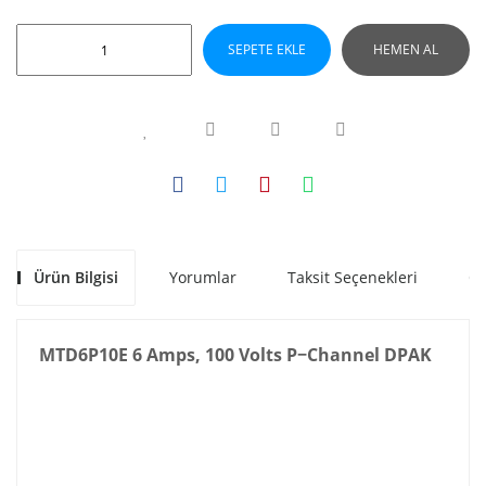
SEPETE EKLE
HEMEN AL
Ürün Bilgisi
Yorumlar
Taksit Seçenekleri
Ön
MTD6P10E 6 Amps, 100 Volts P−Channel DPAK