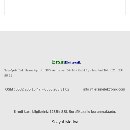
Ersin
Elektronik
Taşköprü Cad. Huzur Apt. No:30/2 Acıbadem 34716 / Kadıköy / Istanbul
Tel :
0216 338
96 31
GSM
: 0532 235 16 47 - 0530 203 31 02 info @ ersinelektronik.com
Kredi kartı bilgileriniz 128Bit SSL Sertifikası ile korunmaktadır
.
Sosyal Medya