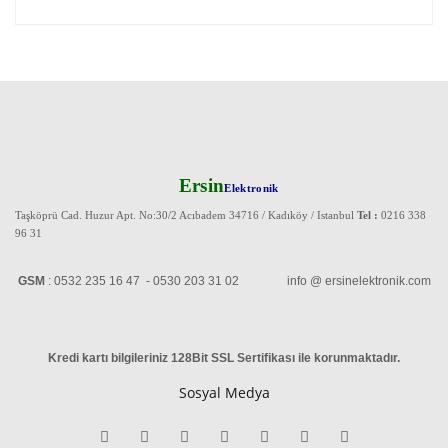
Ersin
Elektronik
Taşköprü Cad. Huzur Apt. No:30/2 Acıbadem 34716 / Kadıköy / Istanbul
Tel :
0216 338
96 31
GSM
: 0532 235 16 47 - 0530 203 31 02 info @ ersinelektronik.com
Kredi kartı bilgileriniz 128Bit SSL Sertifikası ile korunmaktadır
.
Sosyal Medya