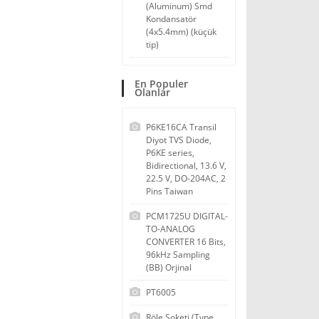
(Aluminum) Smd
Kondansatör
(4x5.4mm) (küçük
tip)
En Populer
Olanlar
P6KE16CA Transil
Diyot TVS Diode,
P6KE series,
Bidirectional, 13.6 V,
22.5 V, DO-204AC, 2
Pins Taiwan
PCM1725U DIGITAL-
TO-ANALOG
CONVERTER 16 Bits,
96kHz Sampling
(BB) Orjinal
PT6005
Röle Soketi (Type