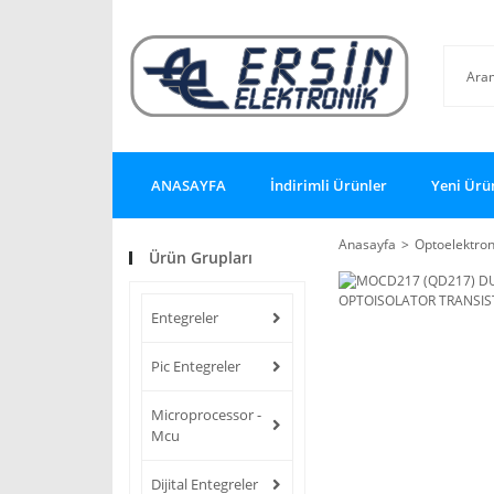
ANASAYFA
İndirimli Ürünler
Yeni Ürü
Anasayfa
Optoelektron
Ürün Grupları
Entegreler
Pic Entegreler
Microprocessor -
Mcu
Dijital Entegreler