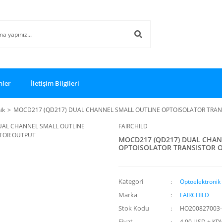
nler
İletişim Bilgileri
ik
MOCD217 (QD217) DUAL CHANNEL SMALL OUTLINE OPTOISOLATOR TRAN
FAIRCHILD
MOCD217 (QD217) DUAL CHAN
OPTOISOLATOR TRANSISTOR 
Kategori
Optoelektronik
Marka
FAIRCHILD
Stok Kodu
HO200827003
Fiyat
4,00 USD + KD