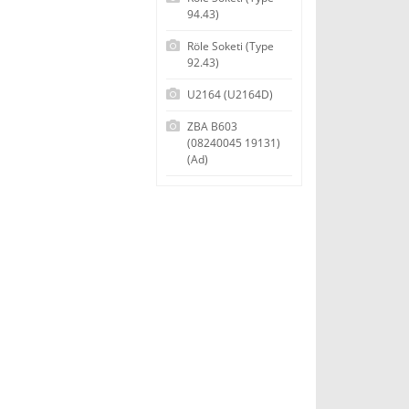
94.43)
Röle Soketi (Type
92.43)
U2164 (U2164D)
ZBA B603
(08240045 19131)
(Ad)