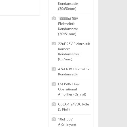
Kondansatör
(30x50mm)
10000uf 50V
Elektrolitik
Kondansatör
(30x51mm)
22uF 25V Elektrolitik
Kamera
Kondansatörü
(6x7mm)
47uf 63V Elektrolitik
Kondansatör
LM358N Dual
Operational
Amplifier (Orjinal)
G5LA-1 24VDC Röle
(5 Pinli)
10uF 35V
Alüminyum