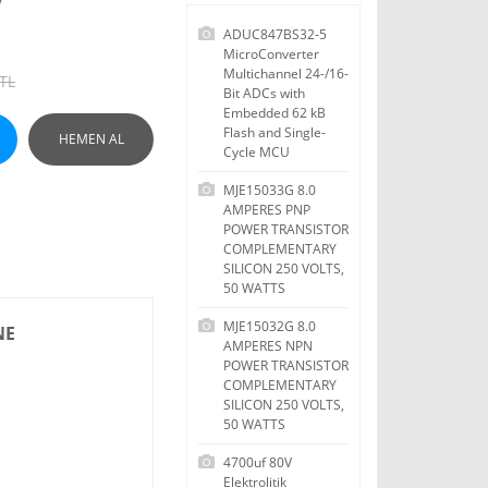
ADUC847BS32-5
MicroConverter
Multichannel 24-/16-
 TL
Bit ADCs with
Embedded 62 kB
Flash and Single-
HEMEN AL
Cycle MCU
MJE15033G 8.0
AMPERES PNP
POWER TRANSISTOR
COMPLEMENTARY
SILICON 250 VOLTS,
50 WATTS
MJE15032G 8.0
NE
AMPERES NPN
POWER TRANSISTOR
COMPLEMENTARY
SILICON 250 VOLTS,
50 WATTS
4700uf 80V
Elektrolitik