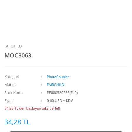
FAIRCHILD
MOC3063
Kategori
PhotoCoupler
Marka
FAIRCHILD
Stok Kodu
EE080520236(F49)
Fiyat
0,60 USD + KDV
34,28 TL den başlayan taksitlerle!!
34,28 TL