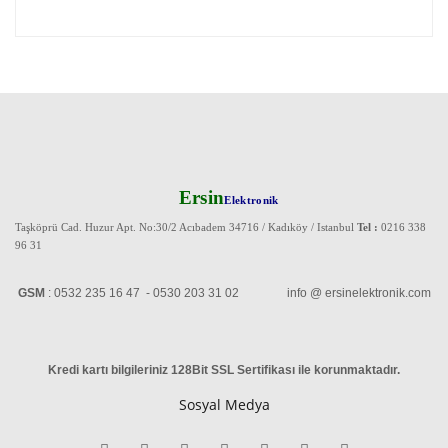
Ersin
Elektronik
Taşköprü Cad. Huzur Apt. No:30/2 Acıbadem 34716 / Kadıköy / Istanbul
Tel :
0216 338
96 31
GSM
: 0532 235 16 47 - 0530 203 31 02 info @ ersinelektronik.com
Kredi kartı bilgileriniz 128Bit SSL Sertifikası ile korunmaktadır
.
Sosyal Medya