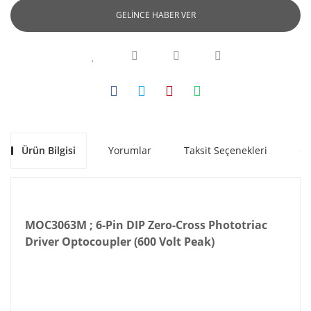
GELİNCE HABER VER
Ürün Bilgisi
Yorumlar
Taksit Seçenekleri
Ön
MOC3063M ; 6-Pin DIP Zero-Cross Phototriac
Driver Optocoupler (600 Volt Peak)