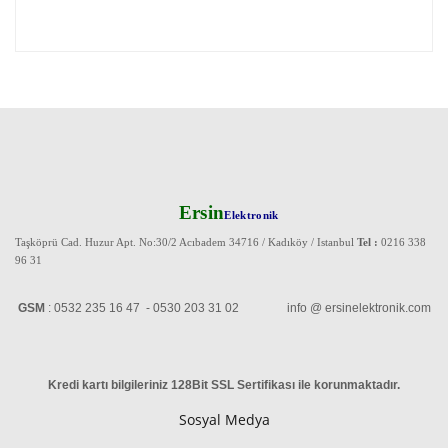
Ersin
Elektronik
Taşköprü Cad. Huzur Apt. No:30/2 Acıbadem 34716 / Kadıköy / Istanbul
Tel :
0216 338
96 31
GSM
: 0532 235 16 47 - 0530 203 31 02 info @ ersinelektronik.com
Kredi kartı bilgileriniz 128Bit SSL Sertifikası ile korunmaktadır
.
Sosyal Medya