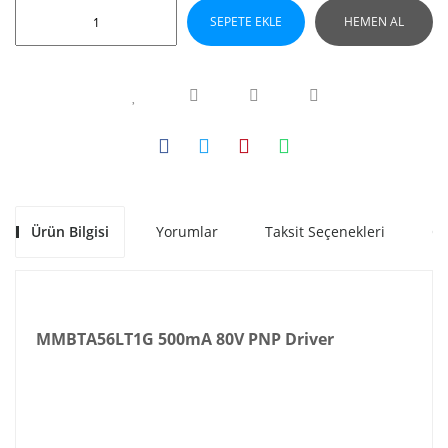
SEPETE EKLE
HEMEN AL
Ürün Bilgisi
Yorumlar
Taksit Seçenekleri
Ön
MMBTA56LT1G 500mA 80V PNP Driver