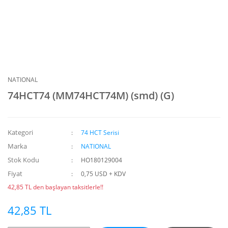
NATIONAL
74HCT74 (MM74HCT74M) (smd) (G)
Kategori
74 HCT Serisi
Marka
NATIONAL
Stok Kodu
HO180129004
Fiyat
0,75 USD + KDV
42,85 TL den başlayan taksitlerle!!
42,85 TL