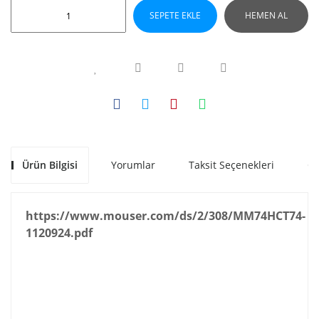
SEPETE EKLE
HEMEN AL
Ürün Bilgisi
Yorumlar
Taksit Seçenekleri
Ön
https://www.mouser.com/ds/2/308/MM74HCT74-
1120924.pdf