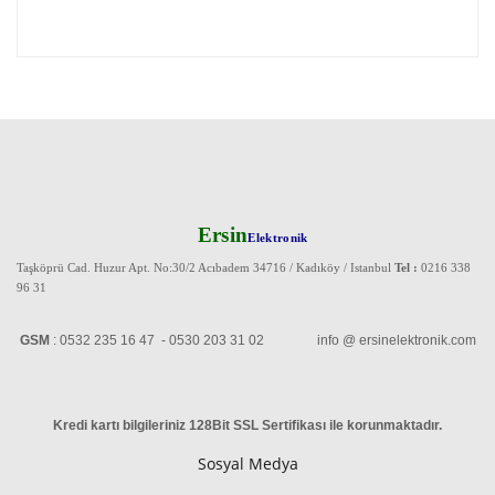
Ersin
Elektronik
Taşköprü Cad. Huzur Apt. No:30/2 Acıbadem 34716 / Kadıköy / Istanbul
Tel :
0216 338
96 31
GSM
: 0532 235 16 47 - 0530 203 31 02 info @ ersinelektronik.com
Kredi kartı bilgileriniz 128Bit SSL Sertifikası ile korunmaktadır
.
Sosyal Medya