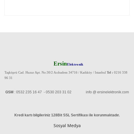
Ersin
Elektronik
Taşköprü Cad. Huzur Apt. No:30/2 Acıbadem 34716 / Kadıköy / Istanbul
Tel :
0216 338
96 31
GSM
: 0532 235 16 47 - 0530 203 31 02 info @ ersinelektronik.com
Kredi kartı bilgileriniz 128Bit SSL Sertifikası ile korunmaktadır
.
Sosyal Medya