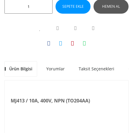
SEPETE EKLE
HEMEN AL
Ürün Bilgisi
Yorumlar
Taksit Seçenekleri
Ön
MJ413 / 10A, 400V, NPN (TO204AA)