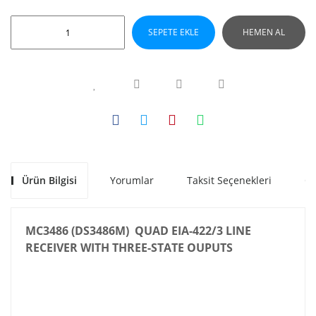
SEPETE EKLE
HEMEN AL
Ürün Bilgisi
Yorumlar
Taksit Seçenekleri
Ön
MC3486 (DS3486M) QUAD EIA-422/3 LINE
RECEIVER WITH THREE-STATE OUPUTS