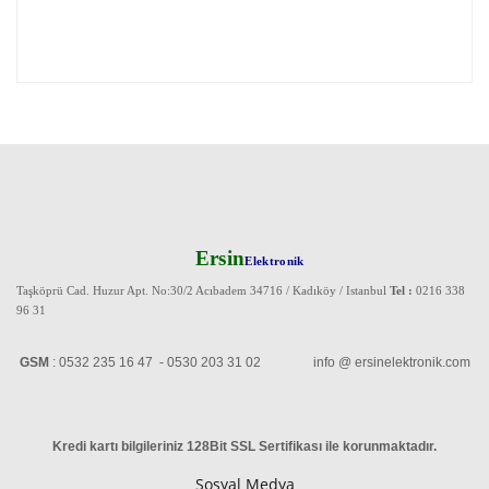
Ersin
Elektronik
Taşköprü Cad. Huzur Apt. No:30/2 Acıbadem 34716 / Kadıköy / Istanbul
Tel :
0216 338
96 31
GSM
: 0532 235 16 47 - 0530 203 31 02 info @ ersinelektronik.com
Kredi kartı bilgileriniz 128Bit SSL Sertifikası ile korunmaktadır
.
Sosyal Medya