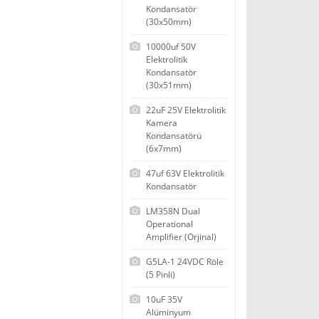
Kondansatör
(30x50mm)
10000uf 50V
Elektrolitik
Kondansatör
(30x51mm)
22uF 25V Elektrolitik
Kamera
Kondansatörü
(6x7mm)
47uf 63V Elektrolitik
Kondansatör
LM358N Dual
Operational
Amplifier (Orjinal)
G5LA-1 24VDC Röle
(5 Pinli)
10uF 35V
Alüminyum