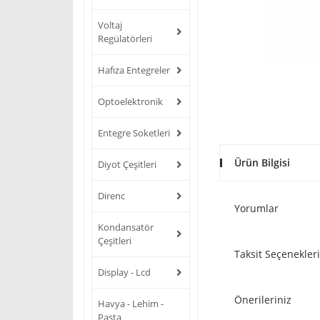
Voltaj
Regülatörleri
Hafıza Entegreler
Optoelektronik
Entegre Soketleri
Ürün Bilgisi
Diyot Çeşitleri
Direnc
Yorumlar
Kondansatör
Çeşitleri
Taksit Seçenekleri
Display - Lcd
Önerileriniz
Havya - Lehim -
Pasta