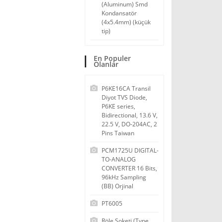
(Aluminum) Smd
Kondansatör
(4x5.4mm) (küçük
tip)
En Populer
Olanlar
P6KE16CA Transil
Diyot TVS Diode,
P6KE series,
Bidirectional, 13.6 V,
22.5 V, DO-204AC, 2
Pins Taiwan
PCM1725U DIGITAL-
TO-ANALOG
CONVERTER 16 Bits,
96kHz Sampling
(BB) Orjinal
PT6005
Röle Soketi (Type