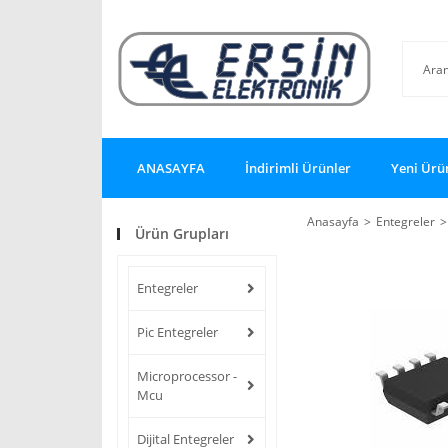
ANASAYFA
İndirimli Ürünler
Yeni Ürü
Anasayfa
Entegreler
Ürün Grupları
Entegreler
Pic Entegreler
Microprocessor -
Mcu
Dijital Entegreler