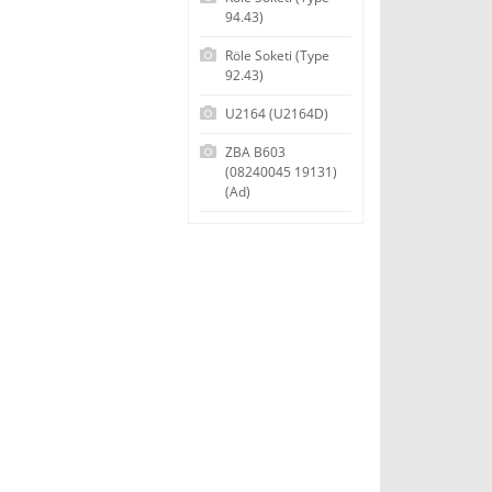
94.43)
Röle Soketi (Type
92.43)
U2164 (U2164D)
ZBA B603
(08240045 19131)
(Ad)