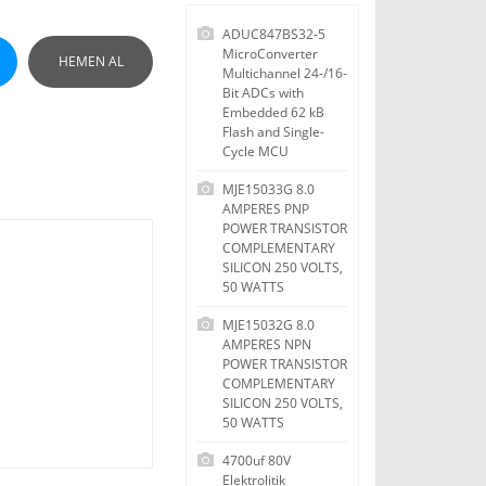
ADUC847BS32-5
MicroConverter
HEMEN AL
Multichannel 24-/16-
Bit ADCs with
Embedded 62 kB
Flash and Single-
Cycle MCU
MJE15033G 8.0
AMPERES PNP
POWER TRANSISTOR
COMPLEMENTARY
SILICON 250 VOLTS,
50 WATTS
MJE15032G 8.0
AMPERES NPN
POWER TRANSISTOR
COMPLEMENTARY
SILICON 250 VOLTS,
50 WATTS
4700uf 80V
Elektrolitik