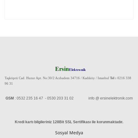
Ersin
Elektronik
Taşköprü Cad. Huzur Apt. No:30/2 Acıbadem 34716 / Kadıköy / Istanbul
Tel :
0216 338
96 31
GSM
: 0532 235 16 47 - 0530 203 31 02 info @ ersinelektronik.com
Kredi kartı bilgileriniz 128Bit SSL Sertifikası ile korunmaktadır
.
Sosyal Medya