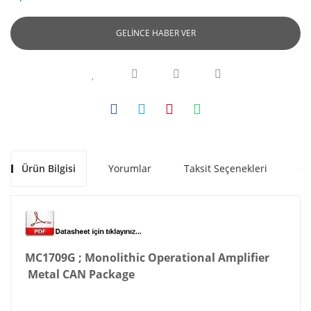
GELİNCE HABER VER
Ürün Bilgisi
Yorumlar
Taksit Seçenekleri
Ön
MC1709G ; Monolithic Operational Amplifier
Metal CAN Package