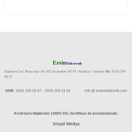
Ersin
Elektronik
Taşköprü Cad. Huzur Apt. No:30/2 Acıbadem 34716 / Kadıköy / Istanbul
Tel :
0216 338
96 31
GSM
: 0532 235 16 47 - 0530 203 31 02 info @ ersinelektronik.com
Kredi kartı bilgileriniz 128Bit SSL Sertifikası ile korunmaktadır
.
Sosyal Medya