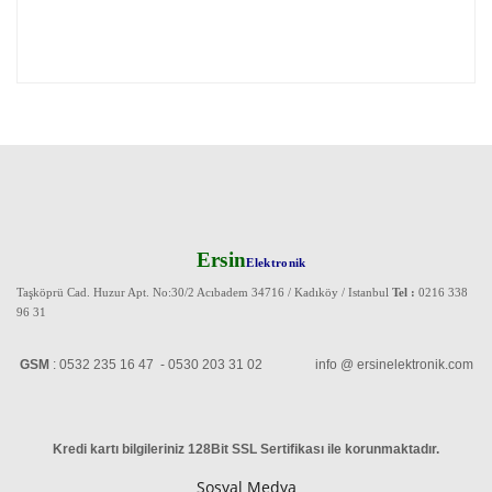
Ersin
Elektronik
Taşköprü Cad. Huzur Apt. No:30/2 Acıbadem 34716 / Kadıköy / Istanbul
Tel :
0216 338
96 31
GSM
: 0532 235 16 47 - 0530 203 31 02 info @ ersinelektronik.com
Kredi kartı bilgileriniz 128Bit SSL Sertifikası ile korunmaktadır
.
Sosyal Medya