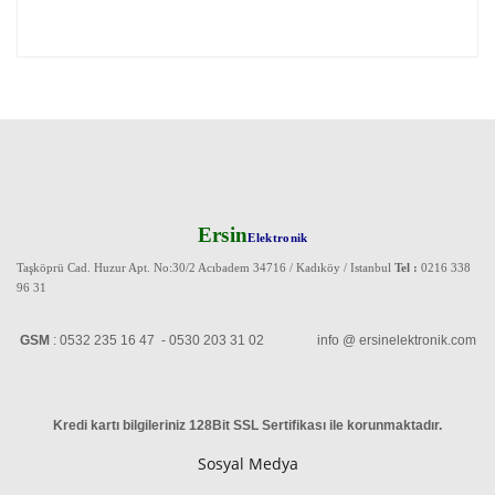
Ersin
Elektronik
Taşköprü Cad. Huzur Apt. No:30/2 Acıbadem 34716 / Kadıköy / Istanbul
Tel :
0216 338
96 31
GSM
: 0532 235 16 47 - 0530 203 31 02 info @ ersinelektronik.com
Kredi kartı bilgileriniz 128Bit SSL Sertifikası ile korunmaktadır
.
Sosyal Medya