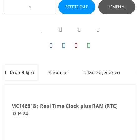
SEPETE EKLE
HEMEN AL
Ürün Bilgisi
Yorumlar
Taksit Seçenekleri
Ön
MC146818 ; Real Time Clock plus RAM (RTC)
DIP-24