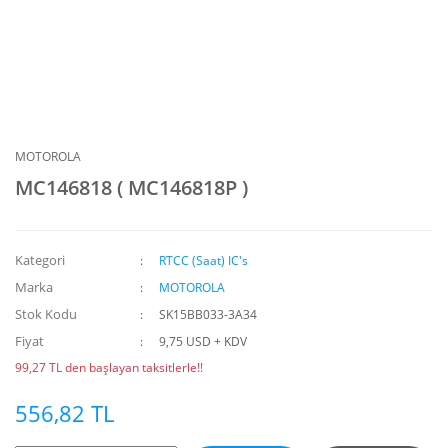
MOTOROLA
MC146818 ( MC146818P )
Kategori
RTCC (Saat) IC's
Marka
MOTOROLA
Stok Kodu
SK15BB033-3A34
Fiyat
9,75 USD + KDV
99,27 TL den başlayan taksitlerle!!
556,82 TL