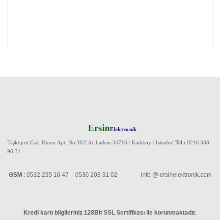
Ersin
Elektronik
Taşköprü Cad. Huzur Apt. No:30/2 Acıbadem 34716 / Kadıköy / Istanbul
Tel :
0216 338
96 31
GSM
: 0532 235 16 47 - 0530 203 31 02 info @ ersinelektronik.com
Kredi kartı bilgileriniz 128Bit SSL Sertifikası ile korunmaktadır
.