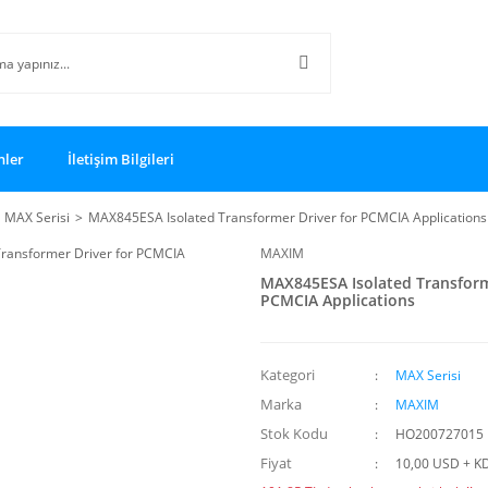
nler
İletişim Bilgileri
MAX Serisi
MAX845ESA Isolated Transformer Driver for PCMCIA Applications
MAXIM
MAX845ESA Isolated Transform
PCMCIA Applications
Kategori
MAX Serisi
Marka
MAXIM
Stok Kodu
HO200727015
Fiyat
10,00 USD + K