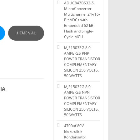
ADUC847BS32-5
MicroConverter
Multichannel 24-/16-
Bit ADCs with
Embedded 62 kB
Flash and Single-
HEMEN AL
Cycle MCU
MJE15033G 8.0
AMPERES PNP
POWER TRANSISTOR
COMPLEMENTARY
SILICON 250 VOLTS,
50 WATTS
MJE15032G 8.0
IA
AMPERES NPN
POWER TRANSISTOR
COMPLEMENTARY
SILICON 250 VOLTS,
50 WATTS
4700uf 80V
Elektrolitik
Kondansatör