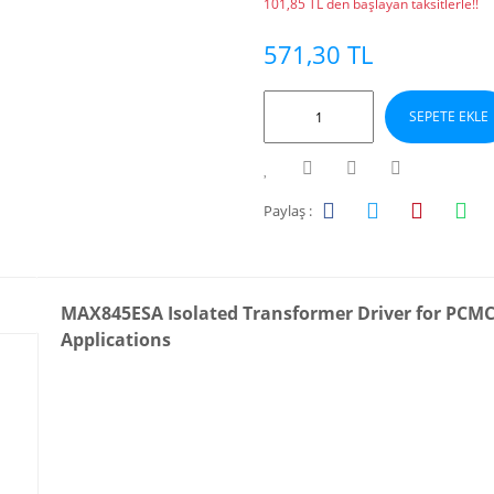
101,85 TL den başlayan taksitlerle!!
571,30 TL
SEPETE EKLE
Paylaş :
MAX845ESA Isolated Transformer Driver for PCMC
Applications