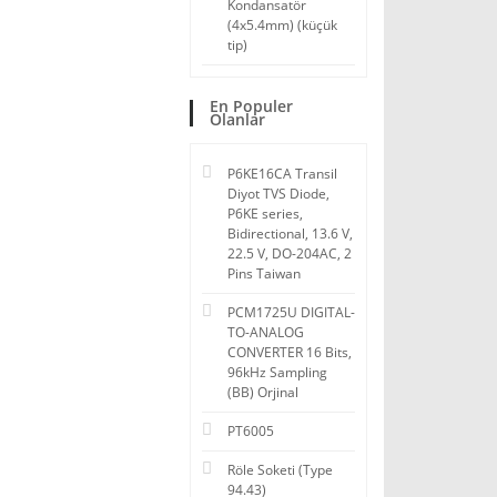
Kondansatör
(4x5.4mm) (küçük
tip)
En Populer
Olanlar
P6KE16CA Transil
Diyot TVS Diode,
P6KE series,
Bidirectional, 13.6 V,
22.5 V, DO-204AC, 2
Pins Taiwan
PCM1725U DIGITAL-
TO-ANALOG
CONVERTER 16 Bits,
96kHz Sampling
(BB) Orjinal
PT6005
Röle Soketi (Type
94.43)