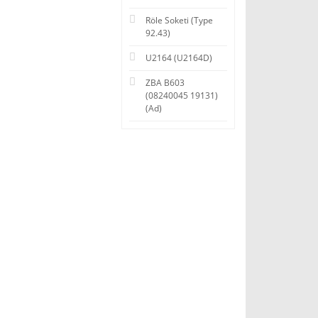
Röle Soketi (Type
92.43)
U2164 (U2164D)
ZBA B603
(08240045 19131)
(Ad)