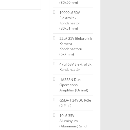
(30x50mm)
10000uf 50V
Elektrolitik
Kondansatör
(30x51mm)
22uF 25V Elektrolitik
Kamera
Kondansatörü
(6x7mm)
47uf 63V Elektrolitik
Kondansatör
LM358N Dual
Operational
Amplifier (Orjinal)
G5LA-1 24VDC Röle
(5 Pinli)
10uF 35V
Alüminyum
(Aluminum) Smd