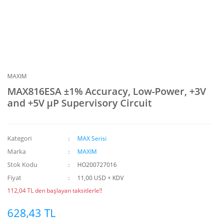
MAXIM
MAX816ESA ±1% Accuracy, Low-Power, +3V
and +5V μP Supervisory Circuit
Kategori
MAX Serisi
Marka
MAXIM
Stok Kodu
HO200727016
Fiyat
11,00 USD + KDV
112,04 TL den başlayan taksitlerle!!
628,43 TL