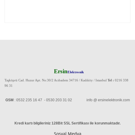
Ersin
Elektronik
Taşköprü Cad. Huzur Apt. No:30/2 Acıbadem 34716 / Kadıköy / Istanbul
Tel :
0216 338
96 31
GSM
: 0532 235 16 47 - 0530 203 31 02 info @ ersinelektronik.com
Kredi kartı bilgileriniz 128Bit SSL Sertifikası ile korunmaktadır
.
Sosyal Medya