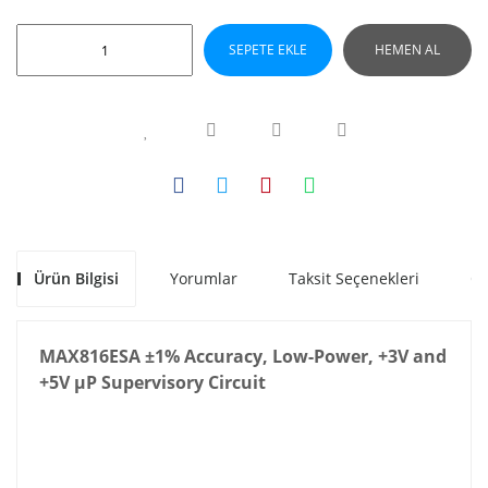
SEPETE EKLE
HEMEN AL
Ürün Bilgisi
Yorumlar
Taksit Seçenekleri
Ön
MAX816ESA ±1% Accuracy, Low-Power, +3V and
+5V μP Supervisory Circuit