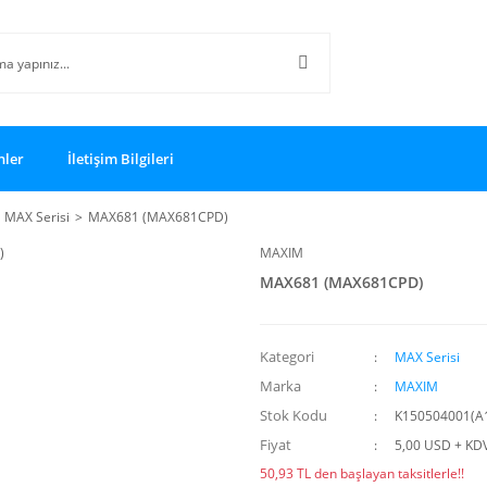
nler
İletişim Bilgileri
MAX Serisi
MAX681 (MAX681CPD)
MAXIM
MAX681 (MAX681CPD)
Kategori
MAX Serisi
Marka
MAXIM
Stok Kodu
K150504001(A
Fiyat
5,00 USD + KD
50,93 TL den başlayan taksitlerle!!