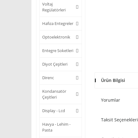
Voltaj
Regülatörleri
Hafıza Entegreler
Optoelektronik
Entegre Soketleri
Diyot Çeşitleri
Direnc
Ürün Bilgisi
Kondansatör
Çeşitleri
Yorumlar
Display - Lcd
Taksit Seçenekleri
Havya - Lehim -
Pasta