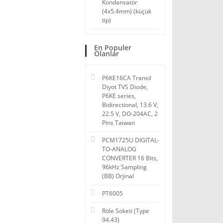
Kondansatör
(4x5.4mm) (küçük
tip)
En Populer
Olanlar
P6KE16CA Transil
Diyot TVS Diode,
P6KE series,
Bidirectional, 13.6 V,
22.5 V, DO-204AC, 2
Pins Taiwan
PCM1725U DIGITAL-
TO-ANALOG
CONVERTER 16 Bits,
96kHz Sampling
(BB) Orjinal
PT6005
Röle Soketi (Type
94.43)