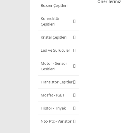
Önerileriniz
Buzzer Çeşitleri
Konnektör
Çeşitleri
Kristal Çeşitleri
Led ve Sürücüler
Motor - Sensör
Çeşitleri
Transistör Çeşitleri
Mosfet - IGBT
Tristör - Triyak
Ntc- Ptc - Varistör