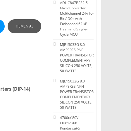
ADUC847BS32-5
MicroConverter
Multichannel 24-/16-
Bit ADCs with
Embedded 62 kB
HEMEN AL
Flash and Single-
Cycle MCU
MJE15033G 8.0
AMPERES PNP
POWER TRANSISTOR
COMPLEMENTARY
SILICON 250 VOLTS,
50 WATTS
MJE15032G 8.0
AMPERES NPN
ters (DIP-14)
POWER TRANSISTOR
COMPLEMENTARY
SILICON 250 VOLTS,
50 WATTS
4700uf 80V
Elektrolitik
Kondansatör