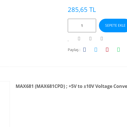
285,65 TL
SEPETE EKLE
Paylaş :
MAX681 (MAX681CPD) ; +5V to ±10V Voltage Conver