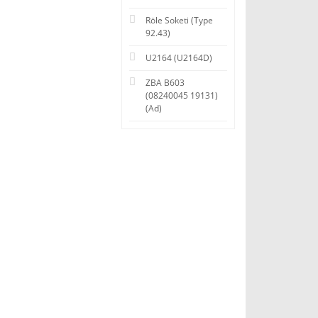
Röle Soketi (Type
92.43)
U2164 (U2164D)
ZBA B603
(08240045 19131)
(Ad)