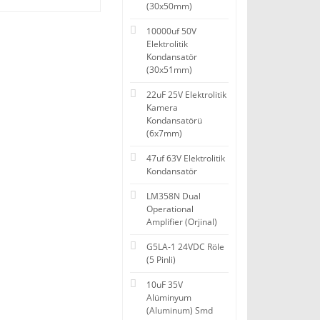
(30x50mm)
10000uf 50V
Elektrolitik
Kondansatör
(30x51mm)
22uF 25V Elektrolitik
Kamera
Kondansatörü
(6x7mm)
47uf 63V Elektrolitik
Kondansatör
LM358N Dual
Operational
Amplifier (Orjinal)
G5LA-1 24VDC Röle
(5 Pinli)
10uF 35V
Alüminyum
(Aluminum) Smd