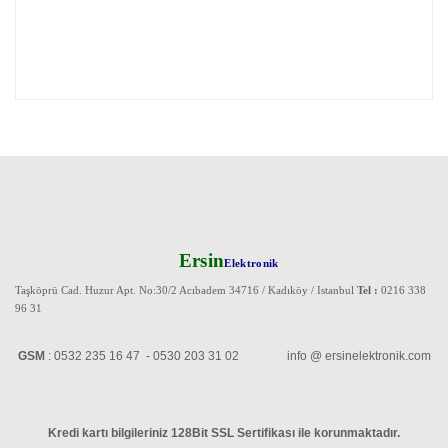
Ersin
Elektronik
Taşköprü Cad. Huzur Apt. No:30/2 Acıbadem 34716 / Kadıköy / Istanbul
Tel :
0216 338
96 31
GSM
: 0532 235 16 47 - 0530 203 31 02 info @ ersinelektronik.com
Kredi kartı bilgileriniz 128Bit SSL Sertifikası ile korunmaktadır
.