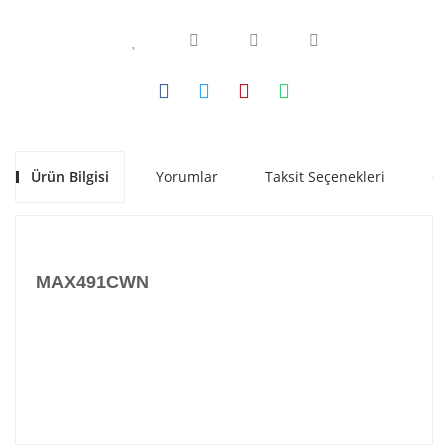
Ürün Bilgisi
Yorumlar
Taksit Seçenekleri
Ön
MAX491CWN