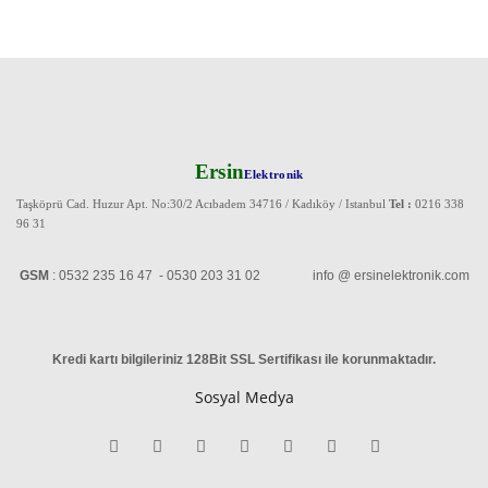
Ersin
Elektronik
Taşköprü Cad. Huzur Apt. No:30/2 Acıbadem 34716 / Kadıköy / Istanbul
Tel :
0216 338
96 31
GSM
: 0532 235 16 47 - 0530 203 31 02 info @ ersinelektronik.com
Kredi kartı bilgileriniz 128Bit SSL Sertifikası ile korunmaktadır
.
Sosyal Medya