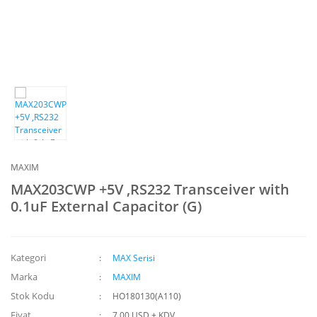
MAXIM
MAX203CWP +5V ,RS232 Transceiver with
0.1uF External Capacitor (G)
Kategori
MAX Serisi
Marka
MAXIM
Stok Kodu
HO180130(A110)
Fiyat
7,00 USD + KDV