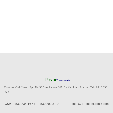
Ersin
Elektronik
Taşköprü Cad. Huzur Apt. No:30/2 Acıbadem 34716 / Kadıköy / Istanbul
Tel :
0216 338
96 31
GSM
: 0532 235 16 47 - 0530 203 31 02 info @ ersinelektronik.com