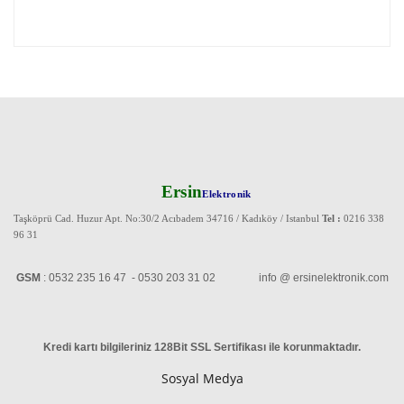
Ersin
Elektronik
Taşköprü Cad. Huzur Apt. No:30/2 Acıbadem 34716 / Kadıköy / Istanbul
Tel :
0216 338
96 31
GSM
: 0532 235 16 47 - 0530 203 31 02 info @ ersinelektronik.com
Kredi kartı bilgileriniz 128Bit SSL Sertifikası ile korunmaktadır
.
Sosyal Medya