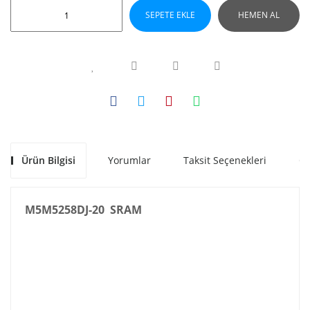
SEPETE EKLE
HEMEN AL
Ürün Bilgisi
Yorumlar
Taksit Seçenekleri
Ön
M5M5258DJ-20 SRAM