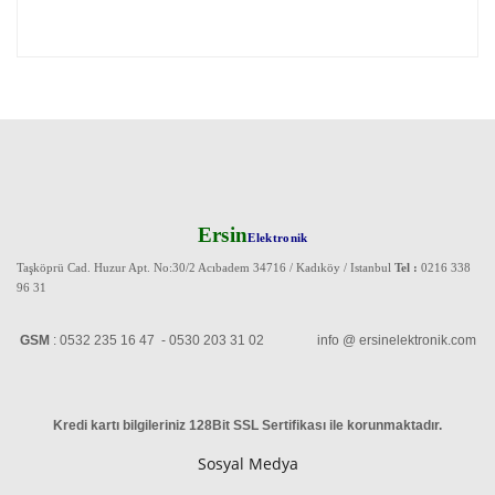
Ersin
Elektronik
Taşköprü Cad. Huzur Apt. No:30/2 Acıbadem 34716 / Kadıköy / Istanbul
Tel :
0216 338
96 31
GSM
: 0532 235 16 47 - 0530 203 31 02 info @ ersinelektronik.com
Kredi kartı bilgileriniz 128Bit SSL Sertifikası ile korunmaktadır
.
Sosyal Medya