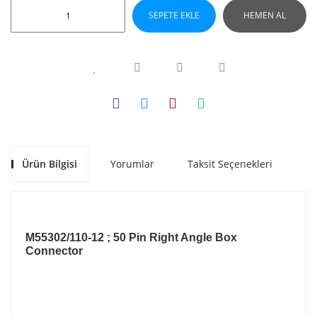
SEPETE EKLE
HEMEN AL
Ürün Bilgisi
Yorumlar
Taksit Seçenekleri
Ön
M55302/110-12 ; 50 Pin Right Angle Box
Connector