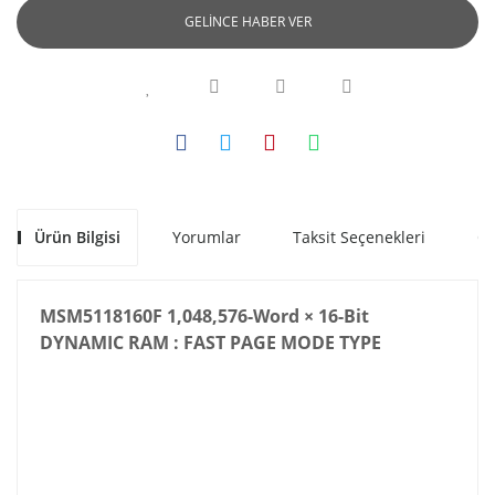
GELİNCE HABER VER
Ürün Bilgisi
Yorumlar
Taksit Seçenekleri
Ön
MSM5118160F 1,048,576-Word × 16-Bit
DYNAMIC RAM : FAST PAGE MODE TYPE