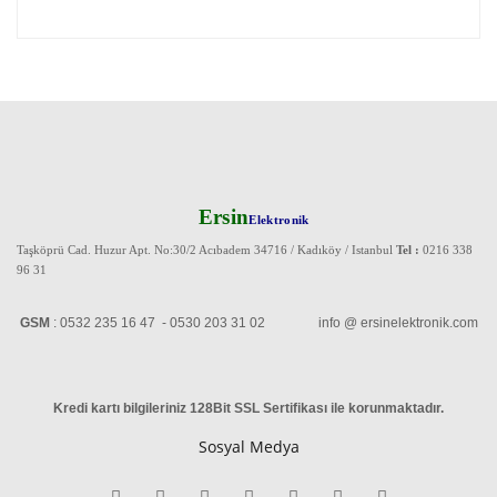
Ersin
Elektronik
Taşköprü Cad. Huzur Apt. No:30/2 Acıbadem 34716 / Kadıköy / Istanbul
Tel :
0216 338
96 31
GSM
: 0532 235 16 47 - 0530 203 31 02 info @ ersinelektronik.com
Kredi kartı bilgileriniz 128Bit SSL Sertifikası ile korunmaktadır
.
Sosyal Medya