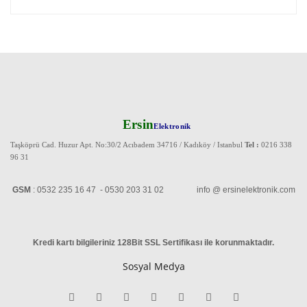
Ersin
Elektronik
Taşköprü Cad. Huzur Apt. No:30/2 Acıbadem 34716 / Kadıköy / Istanbul
Tel :
0216 338
96 31
GSM
: 0532 235 16 47 - 0530 203 31 02 info @ ersinelektronik.com
Kredi kartı bilgileriniz 128Bit SSL Sertifikası ile korunmaktadır
.
Sosyal Medya