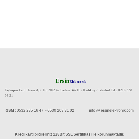
Ersin
Elektronik
Taşköprü Cad. Huzur Apt. No:30/2 Acıbadem 34716 / Kadıköy / Istanbul
Tel :
0216 338
96 31
GSM
: 0532 235 16 47 - 0530 203 31 02 info @ ersinelektronik.com
Kredi kartı bilgileriniz 128Bit SSL Sertifikası ile korunmaktadır
.