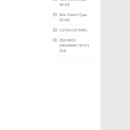
94.43)
Röle Soketi (Type
92.43)
U2164 (U2164D)
ZBA B603
(08240045 19131)
(Ad)