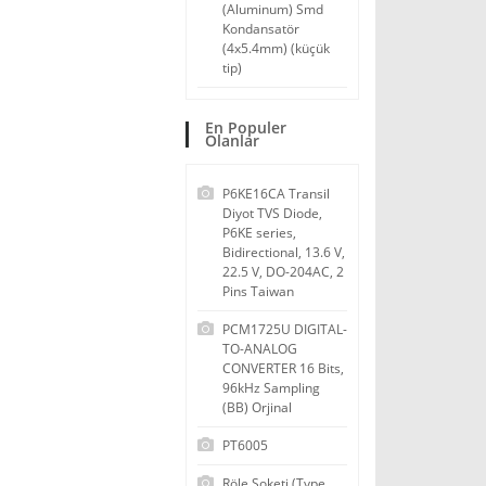
(Aluminum) Smd
Kondansatör
(4x5.4mm) (küçük
tip)
En Populer
Olanlar
P6KE16CA Transil
Diyot TVS Diode,
P6KE series,
Bidirectional, 13.6 V,
22.5 V, DO-204AC, 2
Pins Taiwan
PCM1725U DIGITAL-
TO-ANALOG
CONVERTER 16 Bits,
96kHz Sampling
(BB) Orjinal
PT6005
Röle Soketi (Type