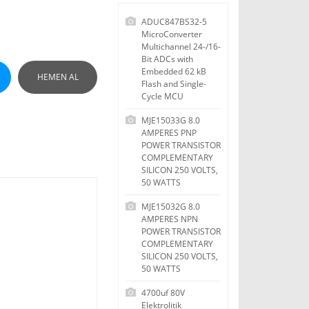
ADUC847BS32-5
MicroConverter
Multichannel 24-/16-
Bit ADCs with
Embedded 62 kB
HEMEN AL
Flash and Single-
Cycle MCU
MJE15033G 8.0
AMPERES PNP
POWER TRANSISTOR
COMPLEMENTARY
SILICON 250 VOLTS,
50 WATTS
MJE15032G 8.0
AMPERES NPN
POWER TRANSISTOR
COMPLEMENTARY
SILICON 250 VOLTS,
50 WATTS
4700uf 80V
Elektrolitik