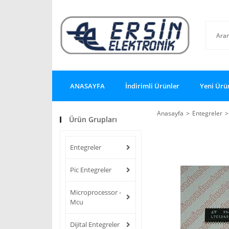
ANASAYFA
İndirimli Ürünler
Yeni Ürü
Anasayfa
Entegreler
Ürün Grupları
Entegreler
Pic Entegreler
Microprocessor -
Mcu
Dijital Entegreler