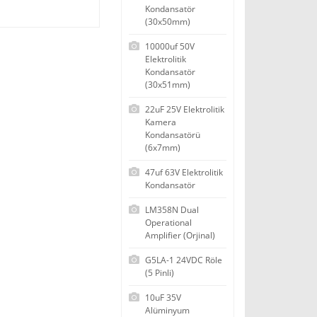
Kondansatör
(30x50mm)
10000uf 50V
Elektrolitik
Kondansatör
(30x51mm)
22uF 25V Elektrolitik
Kamera
Kondansatörü
(6x7mm)
47uf 63V Elektrolitik
Kondansatör
LM358N Dual
Operational
Amplifier (Orjinal)
G5LA-1 24VDC Röle
(5 Pinli)
10uF 35V
Alüminyum