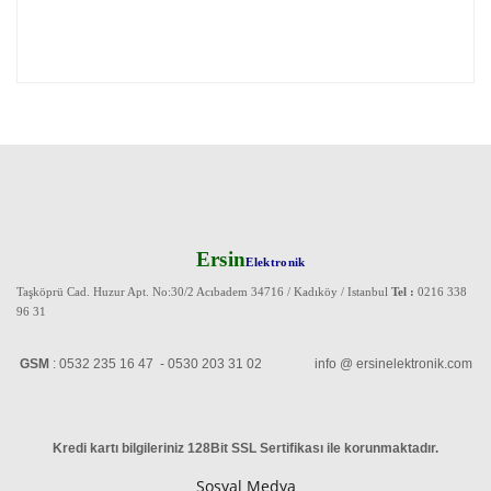
Ersin
Elektronik
Taşköprü Cad. Huzur Apt. No:30/2 Acıbadem 34716 / Kadıköy / Istanbul
Tel :
0216 338
96 31
GSM
: 0532 235 16 47 - 0530 203 31 02 info @ ersinelektronik.com
Kredi kartı bilgileriniz 128Bit SSL Sertifikası ile korunmaktadır
.
Sosyal Medya