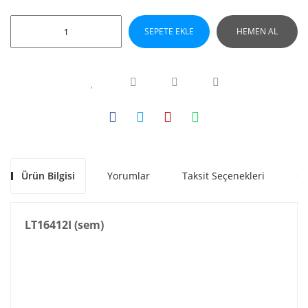
SEPETE EKLE
HEMEN AL
Ürün Bilgisi
Yorumlar
Taksit Seçenekleri
Ön
LT16412I (sem)