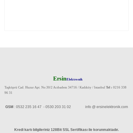
Ersin
Elektronik
Taşköprü Cad. Huzur Apt. No:30/2 Acıbadem 34716 / Kadıköy / Istanbul
Tel :
0216 338
96 31
GSM
: 0532 235 16 47 - 0530 203 31 02 info @ ersinelektronik.com
Kredi kartı bilgileriniz 128Bit SSL Sertifikası ile korunmaktadır
.