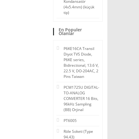
Kondansatör
(4x5.4mm) (küçük
tip)
En Populer
Olanlar
P6KE16CA Transil
Diyot TVS Diode,
P6KE series,
Bidirectional, 13.6 V,
22.5 V, DO-204AC, 2
Pins Taiwan
PCM1725U DIGITAL-
TO-ANALOG
CONVERTER 16 Bits,
96kHz Sampling
(BB) Orjinal
PT6005
Röle Soketi (Type
94.43)