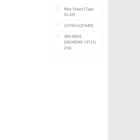
Röle Soketi (Type
92.43)
U2164 (U2164D)
ZBA B603
(08240045 19131)
(Ad)