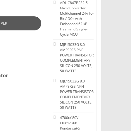
ADUC847BS32-5
MicroConverter
Multichannel 24-/16-
Bit ADCs with
 VER
Embedded 62 kB
Flash and Single-
Cycle MCU
MJE15033G 8.0
AMPERES PNP
POWER TRANSISTOR
COMPLEMENTARY
SILICON 250 VOLTS,
50 WATTS
ator
MJE15032G 8.0
AMPERES NPN
POWER TRANSISTOR
COMPLEMENTARY
SILICON 250 VOLTS,
50 WATTS
4700uf 80V
Elektrolitik
Kondansatör