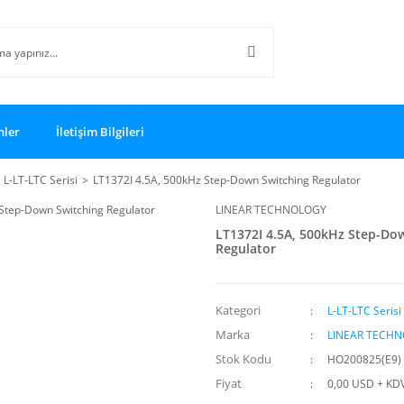
nler
İletişim Bilgileri
L-LT-LTC Serisi
LT1372I 4.5A, 500kHz Step-Down Switching Regulator
LINEAR TECHNOLOGY
LT1372I 4.5A, 500kHz Step-Do
Regulator
Kategori
L-LT-LTC Serisi
Marka
LINEAR TECH
Stok Kodu
HO200825(E9)
Fiyat
0,00 USD + KD