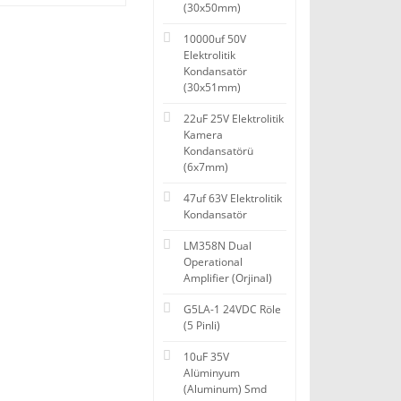
(30x50mm)
10000uf 50V
Elektrolitik
Kondansatör
(30x51mm)
22uF 25V Elektrolitik
Kamera
Kondansatörü
(6x7mm)
47uf 63V Elektrolitik
Kondansatör
LM358N Dual
Operational
Amplifier (Orjinal)
G5LA-1 24VDC Röle
(5 Pinli)
10uF 35V
Alüminyum
(Aluminum) Smd