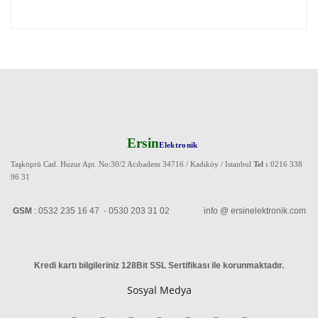
Ersin
Elektronik
Taşköprü Cad. Huzur Apt. No:30/2 Acıbadem 34716 / Kadıköy / Istanbul
Tel :
0216 338
96 31
GSM
: 0532 235 16 47 - 0530 203 31 02 info @ ersinelektronik.com
Kredi kartı bilgileriniz 128Bit SSL Sertifikası ile korunmaktadır
.
Sosyal Medya