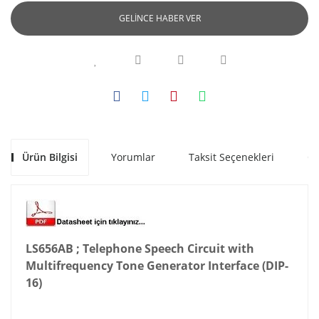
GELİNCE HABER VER
Ürün Bilgisi
Yorumlar
Taksit Seçenekleri
Ön
LS656AB ; Telephone Speech Circuit with
Multifrequency Tone Generator Interface (DIP-
16)