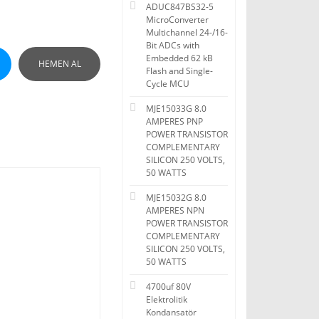
ADUC847BS32-5
MicroConverter
Multichannel 24-/16-
Bit ADCs with
Embedded 62 kB
HEMEN AL
Flash and Single-
Cycle MCU
MJE15033G 8.0
AMPERES PNP
POWER TRANSISTOR
COMPLEMENTARY
SILICON 250 VOLTS,
50 WATTS
MJE15032G 8.0
AMPERES NPN
POWER TRANSISTOR
COMPLEMENTARY
SILICON 250 VOLTS,
50 WATTS
4700uf 80V
Elektrolitik
Kondansatör