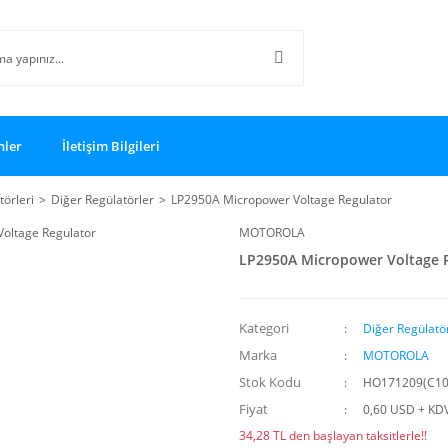
nler
İletişim Bilgileri
törleri
Diğer Regülatörler
LP2950A Micropower Voltage Regulator
MOTOROLA
LP2950A Micropower Voltage 
Kategori
Diğer Regülatö
Marka
MOTOROLA
Stok Kodu
HO171209(C10
Fiyat
0,60 USD + KD
34,28 TL den başlayan taksitlerle!!