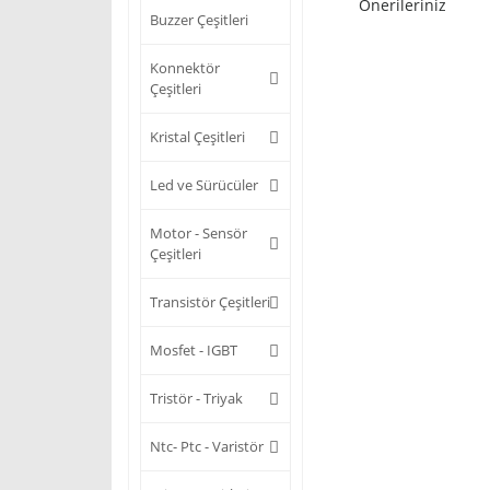
Önerileriniz
Buzzer Çeşitleri
Konnektör
Çeşitleri
Kristal Çeşitleri
Led ve Sürücüler
Motor - Sensör
Çeşitleri
Transistör Çeşitleri
Mosfet - IGBT
Tristör - Triyak
Ntc- Ptc - Varistör