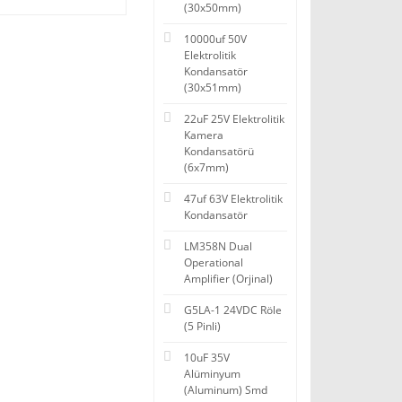
(30x50mm)
10000uf 50V
Elektrolitik
Kondansatör
(30x51mm)
22uF 25V Elektrolitik
Kamera
Kondansatörü
(6x7mm)
47uf 63V Elektrolitik
Kondansatör
LM358N Dual
Operational
Amplifier (Orjinal)
G5LA-1 24VDC Röle
(5 Pinli)
10uF 35V
Alüminyum
(Aluminum) Smd