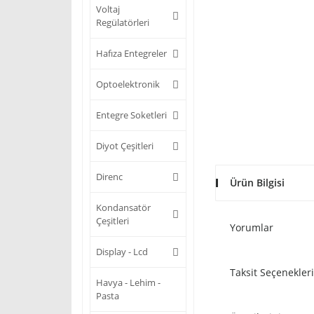
Voltaj
Regülatörleri
Hafıza Entegreler
Optoelektronik
Entegre Soketleri
Diyot Çeşitleri
Direnc
Ürün Bilgisi
Kondansatör
Çeşitleri
Yorumlar
Display - Lcd
Taksit Seçenekleri
Havya - Lehim -
Pasta