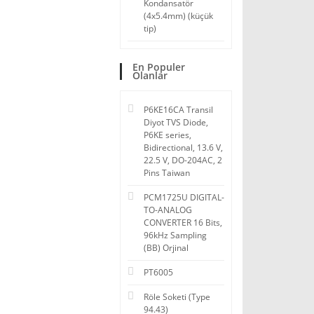
Kondansatör
(4x5.4mm) (küçük
tip)
En Populer
Olanlar
P6KE16CA Transil
Diyot TVS Diode,
P6KE series,
Bidirectional, 13.6 V,
22.5 V, DO-204AC, 2
Pins Taiwan
PCM1725U DIGITAL-
TO-ANALOG
CONVERTER 16 Bits,
96kHz Sampling
(BB) Orjinal
PT6005
Röle Soketi (Type
94.43)