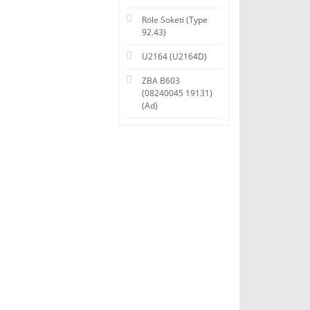
Röle Soketi (Type
92.43)
U2164 (U2164D)
ZBA B603
(08240045 19131)
(Ad)