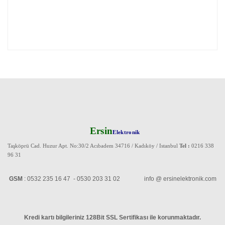
Ersin
Elektronik
Taşköprü Cad. Huzur Apt. No:30/2 Acıbadem 34716 / Kadıköy / Istanbul
Tel :
0216 338
96 31
GSM
: 0532 235 16 47 - 0530 203 31 02 info @ ersinelektronik.com
Kredi kartı bilgileriniz 128Bit SSL Sertifikası ile korunmaktadır
.