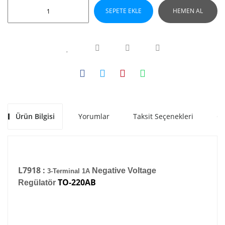
SEPETE EKLE
HEMEN AL
Ürün Bilgisi
Yorumlar
Taksit Seçenekleri
Ön
L7918 :
Negative Voltage
3-Terminal 1A
TO-220AB
Regülatör