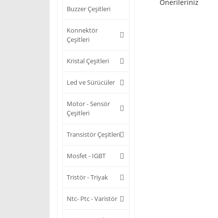
Önerileriniz
Buzzer Çeşitleri
Konnektör
Çeşitleri
Kristal Çeşitleri
Led ve Sürücüler
Motor - Sensör
Çeşitleri
Transistör Çeşitleri
Mosfet - IGBT
Tristör - Triyak
Ntc- Ptc - Varistör