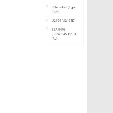
Röle Soketi (Type
92.43)
U2164 (U2164D)
ZBA B603
(08240045 19131)
(Ad)