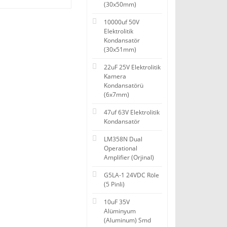
(30x50mm)
10000uf 50V
Elektrolitik
Kondansatör
(30x51mm)
22uF 25V Elektrolitik
Kamera
Kondansatörü
(6x7mm)
47uf 63V Elektrolitik
Kondansatör
LM358N Dual
Operational
Amplifier (Orjinal)
G5LA-1 24VDC Röle
(5 Pinli)
10uF 35V
Alüminyum
(Aluminum) Smd