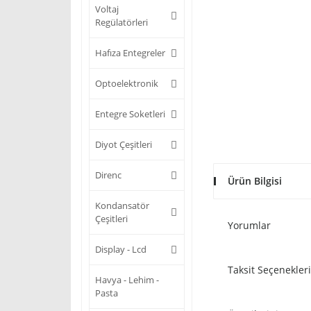
Voltaj
Regülatörleri
Hafıza Entegreler
Optoelektronik
Entegre Soketleri
Diyot Çeşitleri
Direnc
Ürün Bilgisi
Kondansatör
Çeşitleri
Yorumlar
Display - Lcd
Taksit Seçenekleri
Havya - Lehim -
Pasta