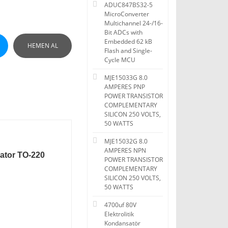
ADUC847BS32-5
MicroConverter
Multichannel 24-/16-
Bit ADCs with
Embedded 62 kB
HEMEN AL
Flash and Single-
Cycle MCU
MJE15033G 8.0
AMPERES PNP
POWER TRANSISTOR
COMPLEMENTARY
SILICON 250 VOLTS,
50 WATTS
MJE15032G 8.0
AMPERES NPN
lator TO-220
POWER TRANSISTOR
COMPLEMENTARY
SILICON 250 VOLTS,
50 WATTS
4700uf 80V
Elektrolitik
Kondansatör