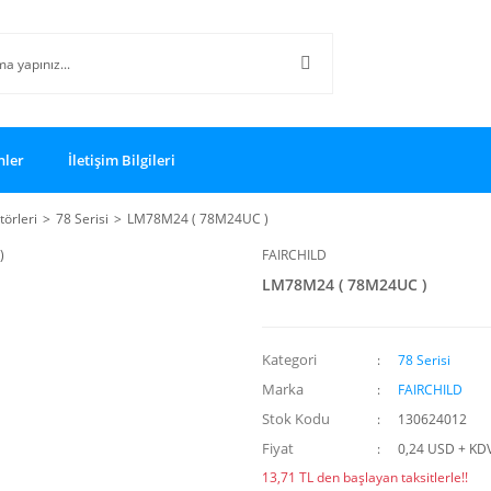
nler
İletişim Bilgileri
törleri
78 Serisi
LM78M24 ( 78M24UC )
FAIRCHILD
LM78M24 ( 78M24UC )
Kategori
78 Serisi
Marka
FAIRCHILD
Stok Kodu
130624012
Fiyat
0,24 USD + KD
13,71 TL den başlayan taksitlerle!!