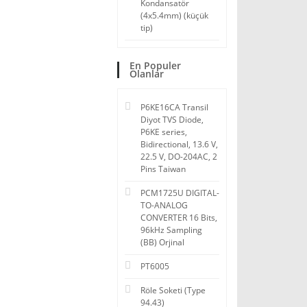
Kondansatör
(4x5.4mm) (küçük
tip)
En Populer
Olanlar
P6KE16CA Transil
Diyot TVS Diode,
P6KE series,
Bidirectional, 13.6 V,
22.5 V, DO-204AC, 2
Pins Taiwan
PCM1725U DIGITAL-
TO-ANALOG
CONVERTER 16 Bits,
96kHz Sampling
(BB) Orjinal
PT6005
Röle Soketi (Type
94.43)