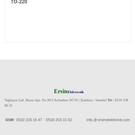
TO-220
Ersin
Elektronik
Taşköprü Cad. Huzur Apt. No:30/2 Acıbadem 34716 / Kadıköy / Istanbul
Tel :
0216 338
96 31
GSM
: 0532 235 16 47 - 0530 203 31 02 info @ ersinelektronik.com