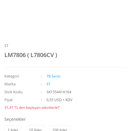
ST
LM7806 ( L7806CV )
Kategori
78 Serisi
Marka
ST
Stok Kodu
SK155441A164
Fiyat
0,55 USD + KDV
31,41 TL den başlayan taksitlerle!!
Seçenekler
1 Adet
10 Adet
100 Adet