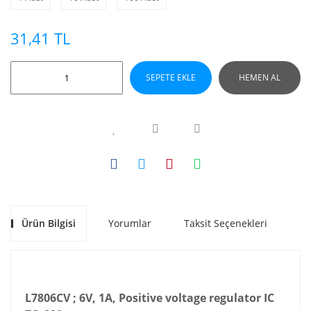
31,41 TL
SEPETE EKLE
HEMEN AL
Ürün Bilgisi
Yorumlar
Taksit Seçenekleri
Ön
L7806CV ; 6V, 1A, Positive voltage regulator IC