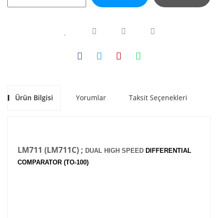
Ürün Bilgisi
Yorumlar
Taksit Seçenekleri
Ön
LM711 (LM711C) ;
DUAL HIGH SPEED
DIFFERENTIAL
COMPARATOR (TO-100)