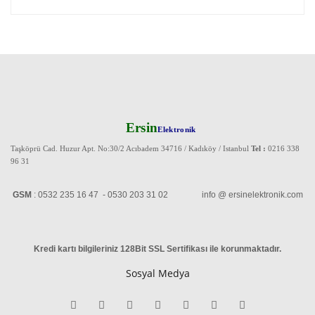
Ersin
Elektronik
Taşköprü Cad. Huzur Apt. No:30/2 Acıbadem 34716 / Kadıköy / Istanbul
Tel :
0216 338
96 31
GSM
: 0532 235 16 47 - 0530 203 31 02 info @ ersinelektronik.com
Kredi kartı bilgileriniz 128Bit SSL Sertifikası ile korunmaktadır
.
Sosyal Medya