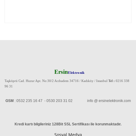
Ersin
Elektronik
Taşköprü Cad. Huzur Apt. No:30/2 Acıbadem 34716 / Kadıköy / Istanbul
Tel :
0216 338
96 31
GSM
: 0532 235 16 47 - 0530 203 31 02 info @ ersinelektronik.com
Kredi kartı bilgileriniz 128Bit SSL Sertifikası ile korunmaktadır
.
Sosyal Medya