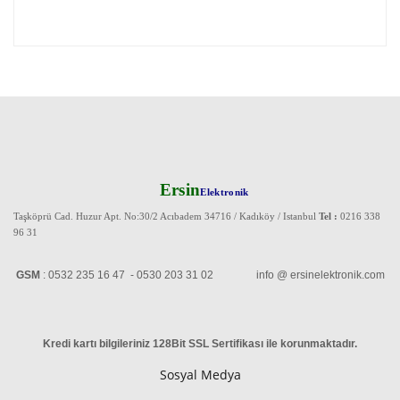
Ersin
Elektronik
Taşköprü Cad. Huzur Apt. No:30/2 Acıbadem 34716 / Kadıköy / Istanbul
Tel :
0216 338
96 31
GSM
: 0532 235 16 47 - 0530 203 31 02 info @ ersinelektronik.com
Kredi kartı bilgileriniz 128Bit SSL Sertifikası ile korunmaktadır
.
Sosyal Medya