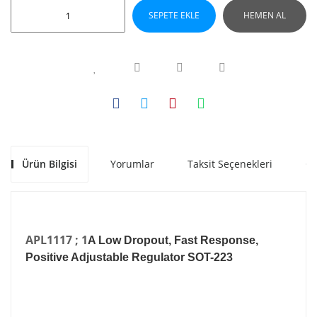
SEPETE EKLE
HEMEN AL
Ürün Bilgisi
Yorumlar
Taksit Seçenekleri
Ön
APL1117 ; 1
A Low Dropout, Fast Response,
Positive Adjustable Regulator SOT-223