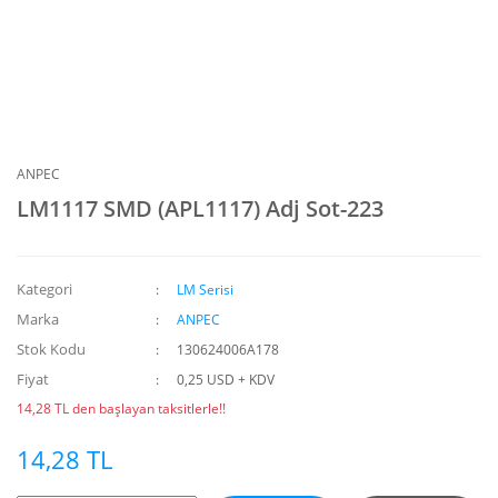
ANPEC
LM1117 SMD (APL1117) Adj Sot-223
Kategori
LM Serisi
Marka
ANPEC
Stok Kodu
130624006A178
Fiyat
0,25 USD + KDV
14,28 TL den başlayan taksitlerle!!
14,28 TL